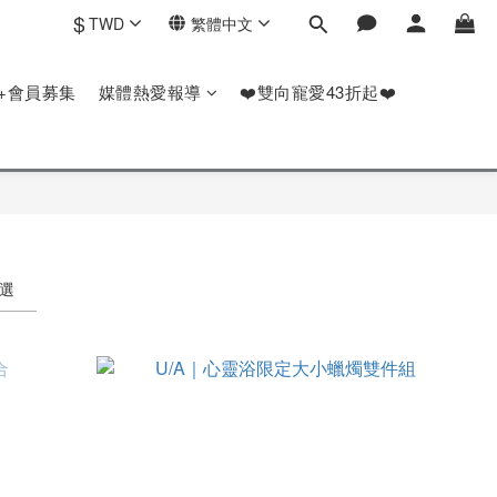
$
TWD
繁體中文
P+會員募集
媒體熱愛報導
❤️雙向寵愛43折起❤️
選