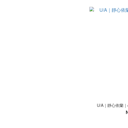
U/A｜靜心依蘭｜