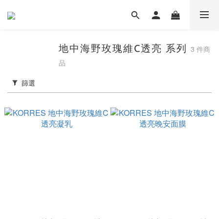
地中海野玫瑰維C透亮 系列
3 件商
品
篩選