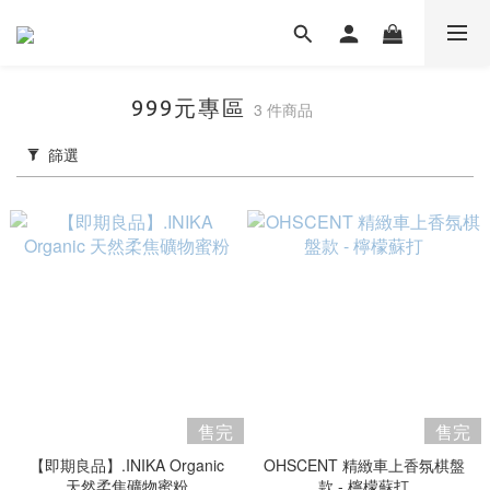
999元專區
3 件商品
篩選
售完
售完
【即期良品】.INIKA Organic
OHSCENT 精緻車上香氛棋盤
天然柔焦礦物蜜粉
款 - 檸檬蘇打