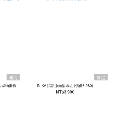
售完
售完
然柔焦礦物蜜粉
INIKA 賦活激光緊緻組 (價值6,280)
NT$3,990