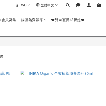
$
TWD
繁體中文
P+會員募集
媒體熱愛報導
❤️雙向寵愛43折起❤️
選