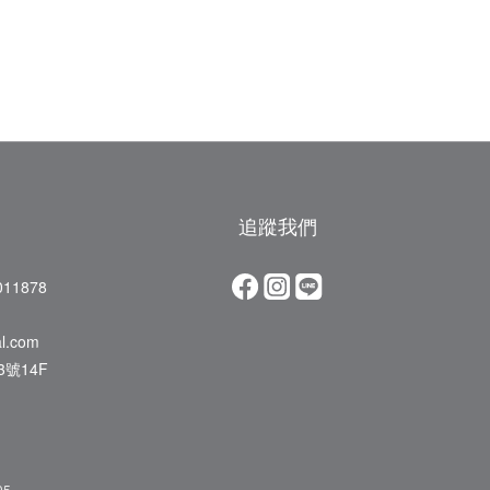
追蹤我們
11878
al.com
號14F
05