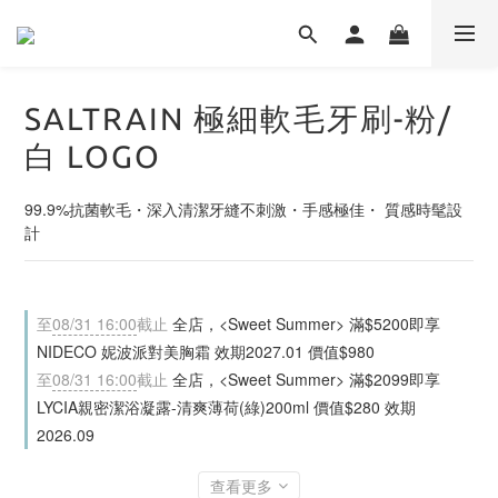
SALTRAIN 極細軟毛牙刷-粉/
白 LOGO
99.9%抗菌軟毛・深入清潔牙縫不刺激・手感極佳・ 質感時髦設
計
至
08/31 16:00
截止
全店，<Sweet Summer> 滿$5200即享
NIDECO 妮波派對美胸霜 效期2027.01 價值$980
至
08/31 16:00
截止
全店，<Sweet Summer> 滿$2099即享
LYCIA親密潔浴凝露-清爽薄荷(綠)200ml 價值$280 效期
2026.09
查看更多