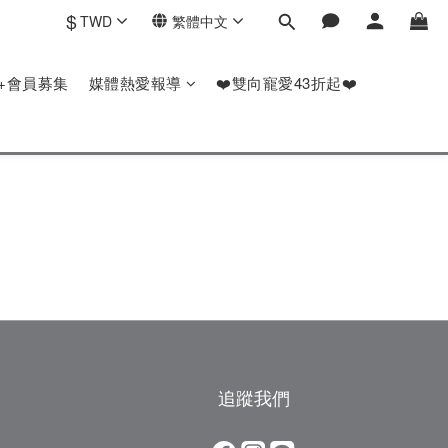
$
TWD
繁體中文
P+會員募集
媒體熱愛報導
❤️雙向寵愛43折起❤️
追蹤我們