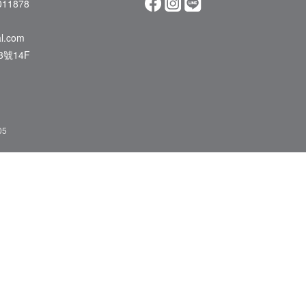
11878
al.com
號14F
05