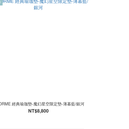
售
FORME 經典瑜珈墊-魔幻星空限定墊-薄暮藍/銀河
NT$8,800