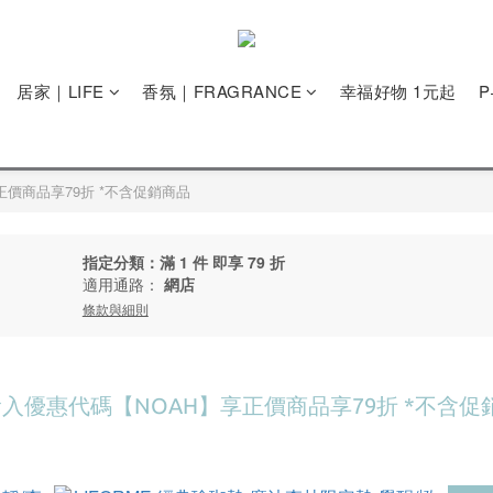
居家｜LIFE
香氛｜FRAGRANCE
幸福好物 1元起
享正價商品享79折 *不含促銷商品
指定分類：滿 1 件 即享 79 折
適用通路：
網店
條款與細則
E 輸入優惠代碼【NOAH】享正價商品享79折 *不含