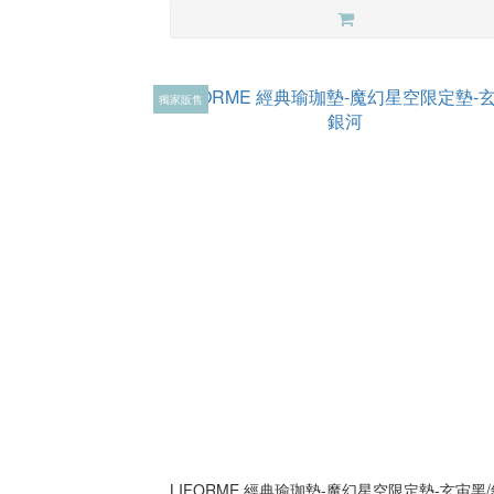
獨家販售
LIFORME 經典瑜珈墊-魔幻星空限定墊-玄宙黑