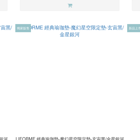
獨家販售
新品上
/銀河
LIFORME 經典瑜珈墊-魔幻星空限定墊-玄宙黑/金星銀河