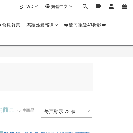
$
TWD
繁體中文
P+會員募集
媒體熱愛報導
❤️雙向寵愛43折起❤️
促銷商品
75 件商品
每頁顯示 72 個