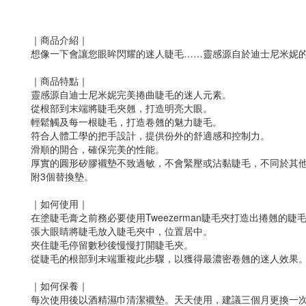
｜商品介紹｜
想像一下會讓您眼眸閃耀的迷人睫毛……靈感源自於迪士尼米妮
｜商品特點｜
靈感源自迪士尼米妮完美捲曲睫毛的迷人元素。
從根部到末端將睫毛夾翹，打造明亮大眼。
輕鬆觸及每一根睫毛，打造卷翹的魅力睫毛。
符合人體工學的把手設計，提供份外的舒適感和控制力。
滑順的開合，確保完美的性能。
厚實的圓形矽膠襯墊不致過敏，不會緊壓或沾黏睫毛，不同於其
附3個替換墊。
｜如何使用｜
在塗睫毛膏之前務必要使用Tweezerman睫毛夾打造出捲翹
張大眼睛將睫毛放入睫毛夾中，位置居中。
夾住睫毛停留數秒後慢慢打開睫毛夾。
從睫毛的根部到末端重複此步驟，以獲得最濃密卷翹的迷人效果
｜如何保養｜
每次使用後以酒精濕巾清潔襯墊。天天使用，建議三個月更換一