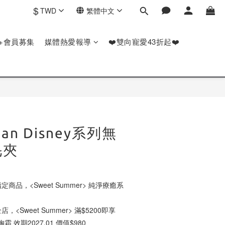
$
TWD
繁體中文
P+會員募集
媒體熱愛報導
❤️雙向寵愛43折起❤️
man Disney系列無
毛夾
定商品，<Sweet Summer> 純淨療癒系
店，<Sweet Summer> 滿$5200即享
霜 效期2027.01 價值$980