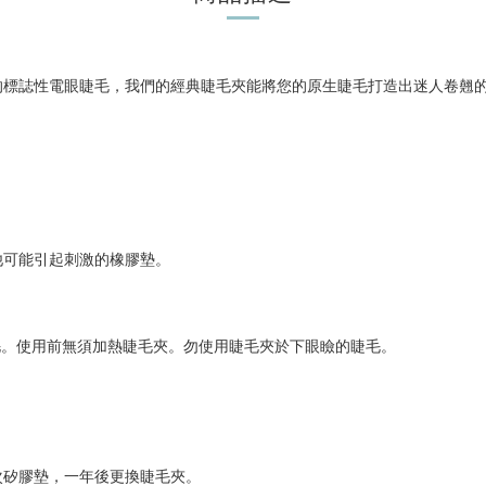
的標誌性電眼睫毛，我們的經典睫毛夾能將您的原生睫毛打造出迷人卷翹
他可能引起刺激的橡膠墊。
的睫毛。使用前無須加熱睫毛夾。勿使用睫毛夾於下眼瞼的睫毛。
。
次矽膠墊，一年後更換睫毛夾。