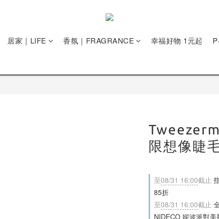
居家｜LIFE
香氛｜FRAGRANCE
幸福好物 1元起
Tweezer
限想像睫
至
08/31 16:00
截止
指
85折
至
08/31 16:00
截止
全
NIDECO 妮波派對美胸