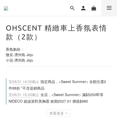
OHSCENT 精緻車上香氛表情
款（2款）
香氛氣味：
微笑-濟州島 Jeju
小花-濟州島 Jeju
至
08/31 16:00
截止
指定商品，<Sweet Summer> 全館任選2
件88折 *不含促銷商品
至
08/31 16:00
截止
全店，<Sweet Summer> 滿$5200即享
NIDECO 妮波派對美胸霜 效期2027.01 價值$980
查看更多