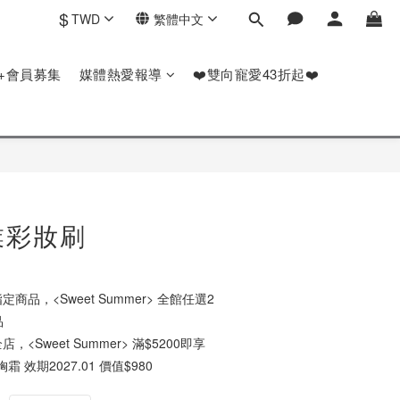
$
TWD
繁體中文
P+會員募集
媒體熱愛報導
❤️雙向寵愛43折起❤️
專業彩妝刷
定商品，<Sweet Summer> 全館任選2
品
店，<Sweet Summer> 滿$5200即享
霜 效期2027.01 價值$980