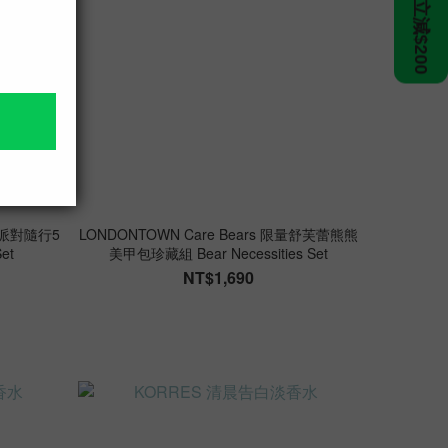
彩虹派對隨行5
LONDONTOWN Care Bears 限量舒芙蕾熊熊
Set
美甲包珍藏組 Bear Necessities Set
NT$1,690