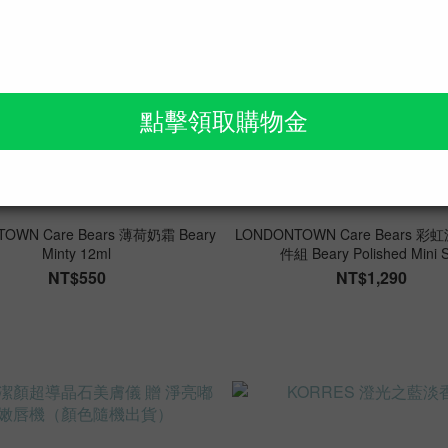
OWN Care Bears 薄荷奶霜 Beary
LONDONTOWN Care Bears 
Minty 12ml
件組 Beary Polished Mini 
NT$550
NT$1,290