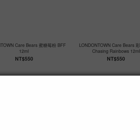
TOWN Care Bears 蜜糖莓粉 BFF
LONDONTOWN Care Bears
12ml
Chasing Rainbows 12ml
NT$550
NT$550