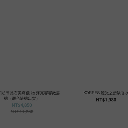
潔顏超導晶石美膚儀 贈 淨亮嘟嘟嫩唇
KORRES 澄光之藍淡香
機（顏色隨機出貨）
NT$1,980
NT$4,850
NT$11,260