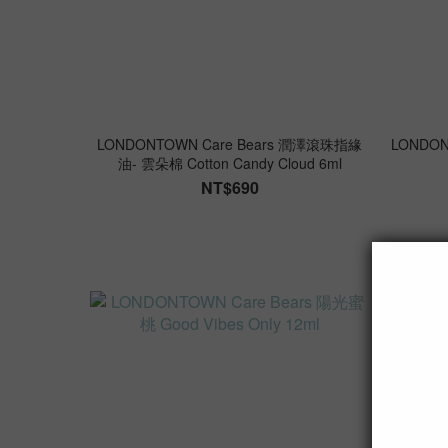
LONDONTOWN Care Bears 潤澤滾珠指緣
LONDON
油- 雲朵棉 Cotton Candy Cloud 6ml
NT$690