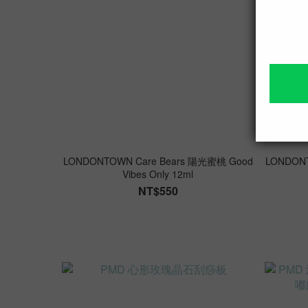
LONDONTOWN Care Bears 陽光蜜桃 Good
LONDONT
Vibes Only 12ml
NT$550