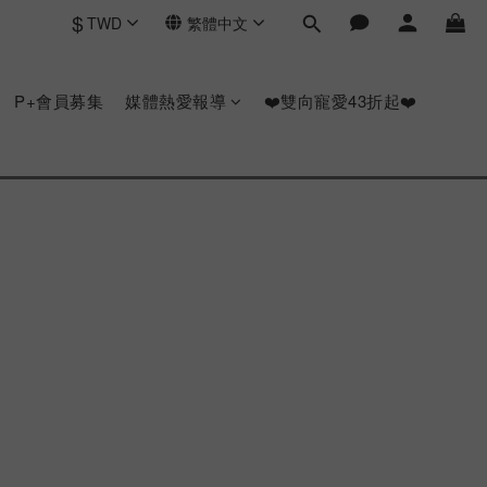
$
TWD
繁體中文
P+會員募集
媒體熱愛報導
❤️雙向寵愛43折起❤️