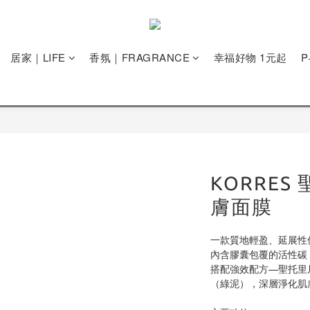
居家｜LIFE
香氛｜FRAGRANCE
幸福好物 1元起
KORRE
膚面膜
一款質地輕盈、延展性
內含膠囊包覆的活性碳
搭配強效配方—聖托里
（綠泥），深層淨化肌