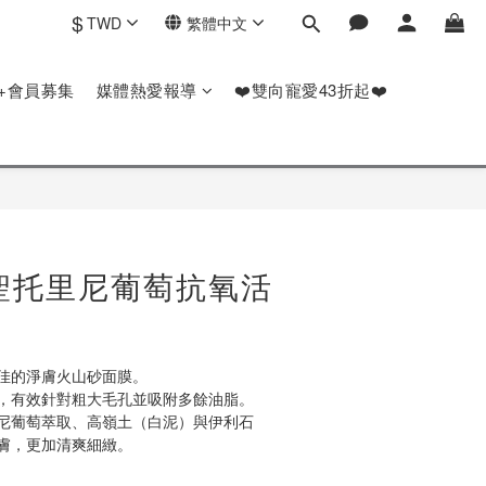
$
TWD
繁體中文
P+會員募集
媒體熱愛報導
❤️雙向寵愛43折起❤️
S 聖托里尼葡萄抗氧活
佳的淨膚火山砂面膜。
，有效針對粗大毛孔並吸附多餘油脂。
尼葡萄萃取、高嶺土（白泥）與伊利石
膚，更加清爽細緻。