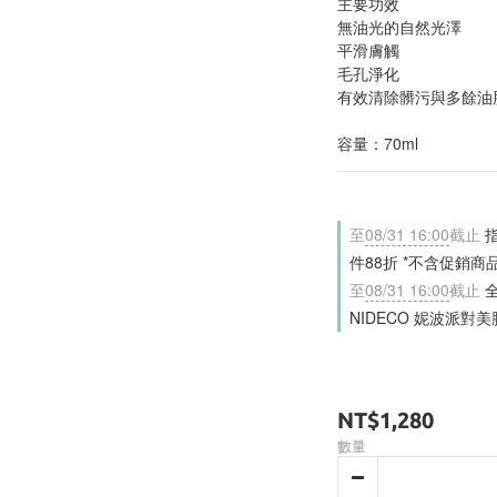
主要功效
無油光的自然光澤
平滑膚觸
毛孔淨化
有效清除髒污與多餘油
容量：70ml
至
08/31 16:00
截止
指
件88折 *不含促銷商
至
08/31 16:00
截止
全
NIDECO 妮波派對美胸
NT$1,280
數量