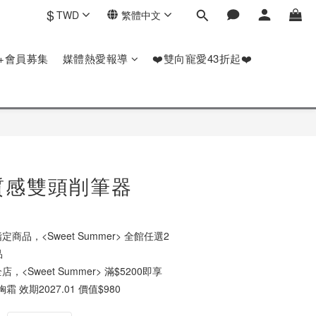
$
TWD
繁體中文
P+會員募集
媒體熱愛報導
❤️雙向寵愛43折起❤️
高質感雙頭削筆器
定商品，<Sweet Summer> 全館任選2
品
店，<Sweet Summer> 滿$5200即享
霜 效期2027.01 價值$980