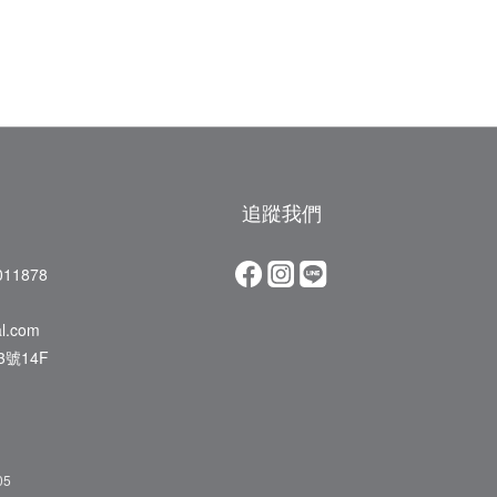
追蹤我們
11878
al.com
號14F
05