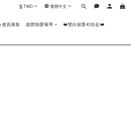
$
TWD
繁體中文
P+會員募集
媒體熱愛報導
❤️雙向寵愛43折起❤️