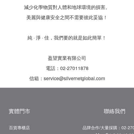
減少化學物質對人體和地球環境的損害。
美麗與健康安全之間不需要彼此妥協！
純 · 淨 · 佳，
我們要的
就
是如此
簡單！
盈望實業有限公司
電話：02-27011878
信箱：service@silvernetglobal.com
實體門市
聯絡我們
百貨專櫃店
品牌合作/大量採購：02-270