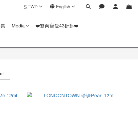
$
TWD
English
募集
Media
❤️雙向寵愛43折起❤️
ter