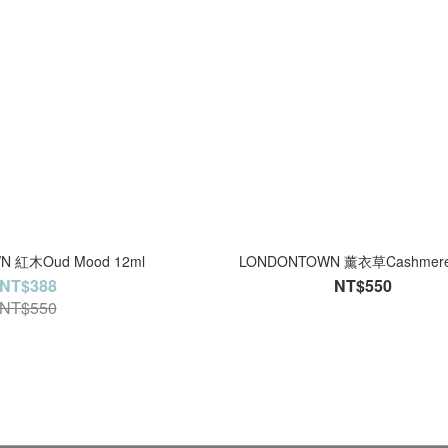
N 紅木Oud Mood 12ml
LONDONTOWN 薰衣草Cashmere
NT$388
NT$550
NT$550