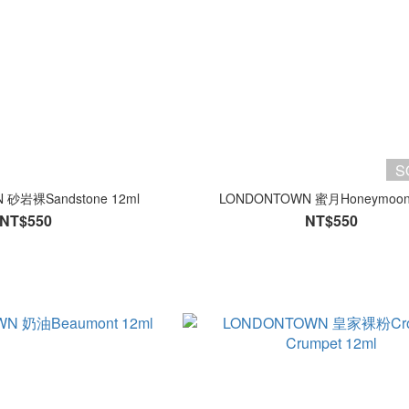
S
 砂岩裸Sandstone 12ml
LONDONTOWN 蜜月Honeymoon
NT$550
NT$550