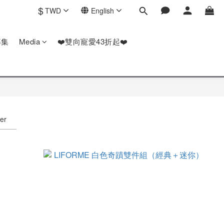
$
TWD
English
募集
Media
❤️雙向寵愛43折起❤️
ter