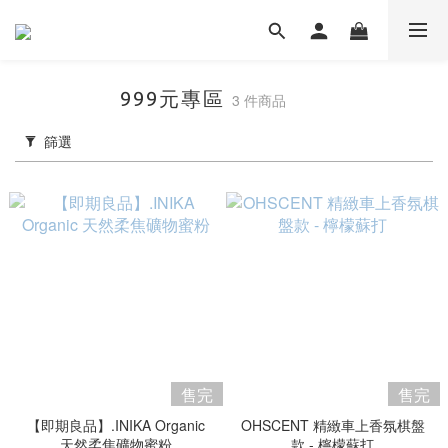
999元專區
3 件商品
篩選
售完
售完
【即期良品】.INIKA Organic
OHSCENT 精緻車上香氛棋盤
天然柔焦礦物蜜粉
款 - 檸檬蘇打