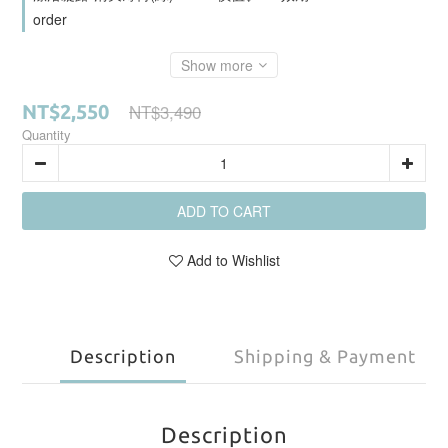
order
Show more
NT$3,490
NT$2,550
Quantity
ADD TO CART
Add to Wishlist
Description
Shipping & Payment
Description