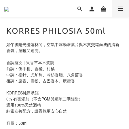
KORRES PHILOSIA 50ml
如午後陽光灑落林間，空氣中浮動著葉片與木質交織而成的清新
香氣，溫暖又透亮。
香調層次 | 果香草本木質調
前調：佛手柑、香橙、柑橘
中調：松針、尤加利、冷杉香脂、八角茴香
後調：麝香、雪松、古巴香木、廣藿香
KORRES純淨承諾
0% 有害添加（不含PCM與鄰苯二甲酸酯）
選用100%天然酒精
純素友善配方，讓香氛更安心自然
容量：50ml