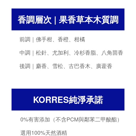
香調層次 | 果香草本木質調
前調｜佛手柑、香橙、柑橘
中調｜松針、尤加利、冷杉香脂、八角茴香
後調｜麝香、雪松、古巴香木、廣藿香
KORRES純淨承諾
0%有害添加（不含PCM與鄰苯二甲酸酯）
選用100%天然酒精