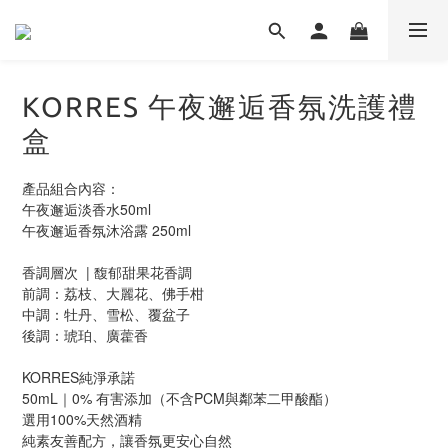
KORRES 午夜邂逅香氛洗護禮
盒
產品組合內容：
午夜邂逅淡香水50ml
午夜邂逅香氛沐浴露 250ml
香調層次  | 馥郁甜果花香調
前調：荔枝、大麗花、佛手柑
中調：牡丹、雪松、覆盆子
後調：琥珀、廣藿香
KORRES純淨承諾
50mL｜0% 有害添加（不含PCM與鄰苯二甲酸酯）
選用100%天然酒精
純素友善配方，讓香氛更安心自然