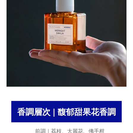
香調層次 | 馥郁甜果花香調
前調｜荔枝、大麗花、佛手柑