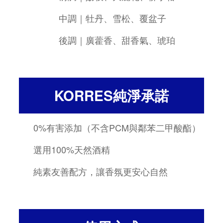
中調｜牡丹、雪松、覆盆子
後調｜廣藿香、甜香氣、琥珀
KORRES純淨承諾
0%有害添加（不含PCM與鄰苯二甲酸酯）
選用100%天然酒精
純素友善配方，讓香氛更安心自然