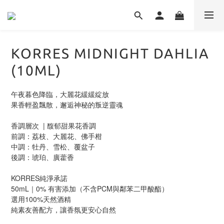
KORRES MIDNIGHT DAHLIA
(10ML)
午夜暮色降臨，大麗花緩緩綻放
果香輕盈飄散，邂逅神秘的叛逆靈魂
香調層次  | 馥郁甜果花香調
前調：荔枝、大麗花、佛手柑
中調：牡丹、雪松、覆盆子
後調：琥珀、廣藿香
KORRES純淨承諾
50mL｜0% 有害添加（不含PCM與鄰苯二甲酸酯）
選用100%天然酒精
純素友善配方，讓香氛更安心自然