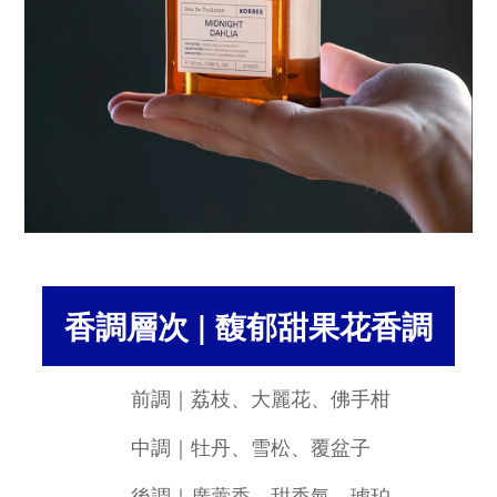
香調層次 | 馥郁甜果花香調
前調｜荔枝、大麗花、佛手柑
中調｜牡丹、雪松、覆盆子
後調｜廣藿香、甜香氣、琥珀