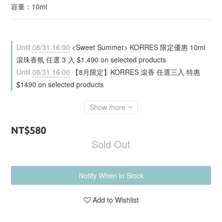
容量：10ml
Until
08/31 16:00
<Sweet Summer> KORRES 限定優惠 10ml
滾珠香氛 任選 3 入 $1,490 on selected products
Until
08/31 16:00
【8月限定】KORRES 滾香 任選三入 特惠
$1490 on selected products
Show more
NT$580
Sold Out
Notify When in Stock
Add to Wishlist