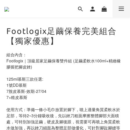
Footlogix足繭保養完美組合
【獨家優惠】
組合內含： 
Footlogix｜頂級居家足繭保養雙件組 (足繭柔軟水100ml+精緻橡
膠握把腳皮銼)
125ml慕斯三款任選:
1號DD慕斯
7脫皮慕斯-效期-27/04
7+糙皮慕斯
使用方式：準備一條小毛巾放置於腳下，噴上適量角質柔軟水於
足部，等待2~3分鐘吸收後，先以銼刀粗面摩擦整體腳部大面積
處，可特別加強足繭，硬皮及腳後跟，視需要可再噴上角質柔軟
水做加強，再以銼刀細面為整體足部做優化，可針對腳趾腳縫等