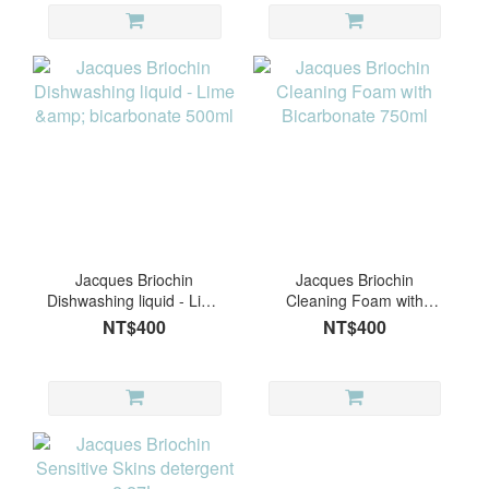
Jacques Briochin
Jacques Briochin
Dishwashing liquid - Lime
Cleaning Foam with
& bicarbonate 500ml
Bicarbonate 750ml
NT$400
NT$400