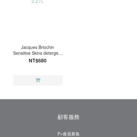
Jacques Briochin
Sensitive Skins detergent
2.27L
NT$680
顧客服務
P+會員募集