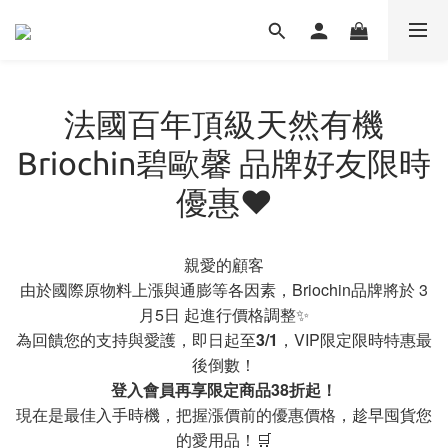
法國百年頂級天然有機
Briochin碧歐馨 品牌好友限時
優惠❤️
親愛的顧客
由於國際原物料上漲與通膨等各因素，Briochin品牌將於 3
月5日 起進行價格調整✨
為回饋您的支持與愛護，即日起至
3/1
，VIP限定限時特惠最
後倒數！
登入會員再享限定商品38折起！
現在是最佳入手時機，把握漲價前的優惠價格，趁早囤貨您
的愛用品！🛒