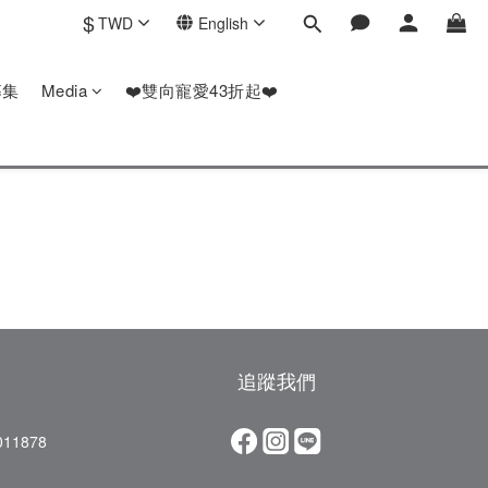
$
TWD
English
募集
Media
❤️雙向寵愛43折起❤️
追蹤我們
11878