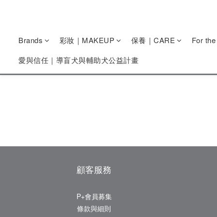
Brands
彩妝｜MAKEUP
保養｜CARE
For th
愛與信任｜導盲犬與輔助犬公益計畫
顧客服務
P+會員募集
條款與細則