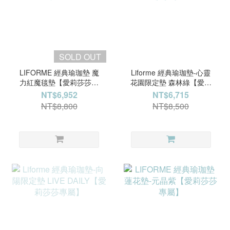
SOLD OUT
LIFORME 經典瑜珈墊 魔
Liforme 經典瑜珈墊-心靈
力紅魔毯墊【愛莉莎莎專
花園限定墊 森林綠【愛莉
屬】
莎莎專屬】
NT$6,952
NT$6,715
NT$8,800
NT$8,500