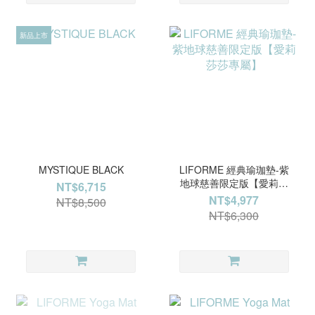
新品上市
MYSTIQUE BLACK
LIFORME 經典瑜珈墊-紫
地球慈善限定版【愛莉莎
NT$6,715
莎專屬】
NT$4,977
NT$8,500
NT$6,300