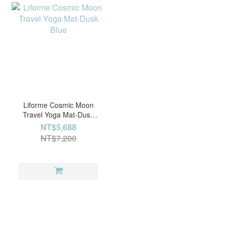
Liforme Cosmic Moon
Travel Yoga Mat-Dusk
Blue
NT$5,688
NT$7,200