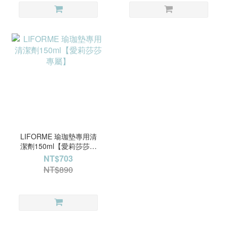
LIFORME 瑜珈墊專用清
潔劑150ml【愛莉莎莎專
屬】
NT$703
NT$890