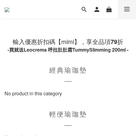
輸入優惠折扣碼【mimi
】
，享全品項
79
折
-買就送Leocrema 呼拉肚肚霜TummySlimming 200ml -
經典瑜珈墊
No product in this category
輕便瑜珈墊