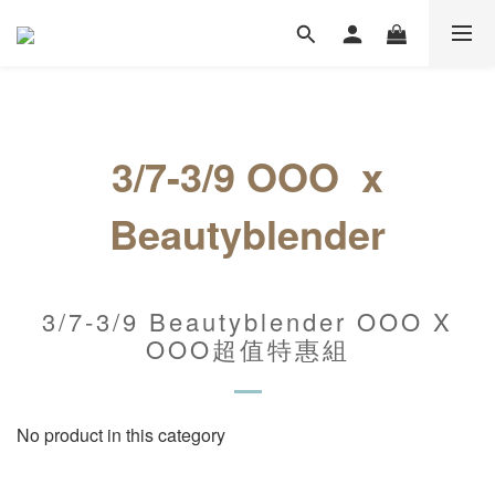
3/7-3/9
OOO
x
Beautyblender
3/7-3/9 Beautyblender OOO X
OOO超值特惠組
No product in this category