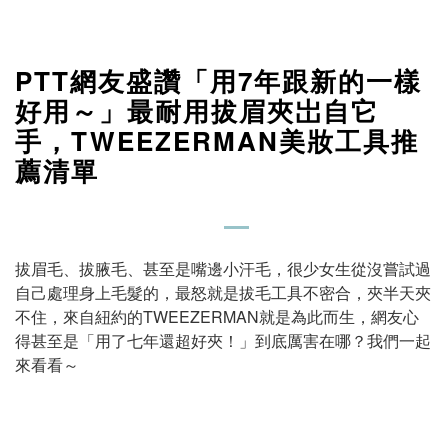
PTT網友盛讚「用7年跟新的一樣
好用～」最耐用拔眉夾岀自它
手，TWEEZERMAN美妝工具推
薦清單
拔眉毛、拔腋毛、甚至是嘴邊小汗毛，很少女生從沒嘗試過
自己處理身上毛髮的，最怒就是拔毛工具不密合，夾半天夾
不住，來自紐約的TWEEZERMAN就是為此而生，網友心
得甚至是「用了七年還超好夾！」到底厲害在哪？我們一起
來看看～