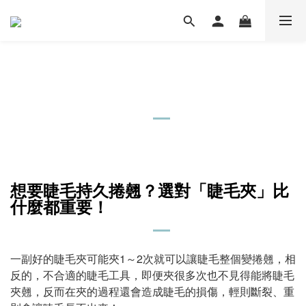
想要睫毛持久捲翹？選對「睫毛夾」比
什麼都重要！
一副好的睫毛夾可能夾1～2次就可以讓睫毛整個變捲翹，相
反的，不合適的睫毛工具，即便夾很多次也不見得能將睫毛
夾翹，反而在夾的過程還會造成睫毛的損傷，輕則斷裂、重