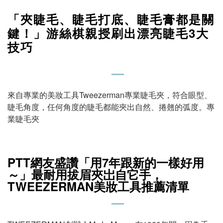
「夾睫毛、睫毛打底、睫毛膏都是關
鍵！」游絲棋親授刷出漂亮睫毛3大
技巧
來自專業的美妝工具Tweezerman專業睫毛夾，符合眼型、
睫毛角度，任何角度的睫毛都能夾出自然、捲翹的弧度。專
業睫毛夾
PTT網友盛讚「用7年跟新的一樣好用
～」最耐用拔眉夾岀自它手，
TWEEZERMAN美妝工具推薦清單