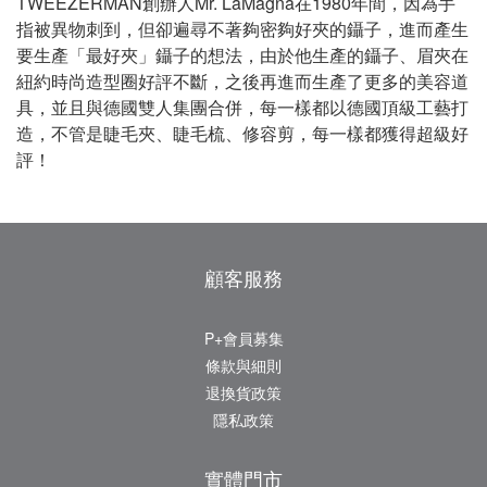
TWEEZERMAN創辦人Mr. LaMagna在1980年間，因為手
指被異物刺到，但卻遍尋不著夠密夠好夾的鑷子，進而產生
要生產「最好夾」鑷子的想法，由於他生產的鑷子、眉夾在
紐約時尚造型圈好評不斷，之後再進而生產了更多的美容道
具，並且與德國雙人集團合併，每一樣都以德國頂級工藝打
造，不管是睫毛夾、睫毛梳、修容剪，每一樣都獲得超級好
評！
顧客服務
P+會員募集
條款與細則
退換貨政策
隱私政策
實體門市