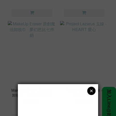
MakeUp Eraser 原創魔法
Project Lazarus 玉線 -
卸妝巾 - 夢幻芭比七件組
HEART 愛心
NT$990
NT$1,280