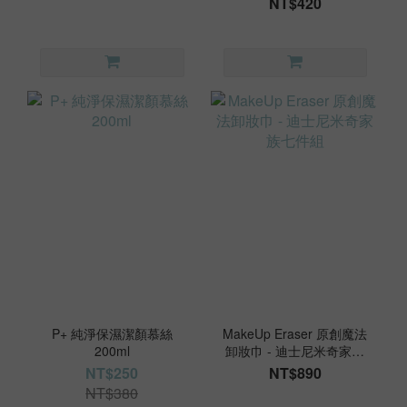
NT$420
P+ 純淨保濕潔顏慕絲
MakeUp Eraser 原創魔法
200ml
卸妝巾 - 迪士尼米奇家族
七件組
NT$250
NT$890
NT$380