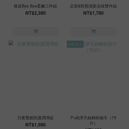
糙皮Bye Bye柔嫩三件組
足部&鞋類清新去味雙件組
NT$2,380
NT$1,780
內含 75 片
日夜雙效防護潤澤組
P+純淨天絲棉卸妝巾（75
片）
NT$1,980