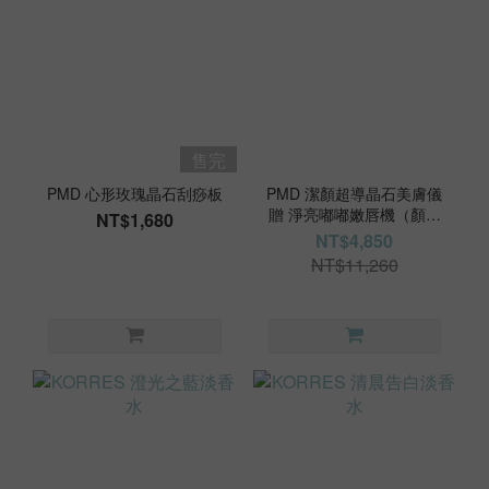
售完
PMD 心形玫瑰晶石刮痧板
PMD 潔顏超導晶石美膚儀
贈 淨亮嘟嘟嫩唇機（顏色
NT$1,680
隨機出貨）
NT$4,850
NT$11,260