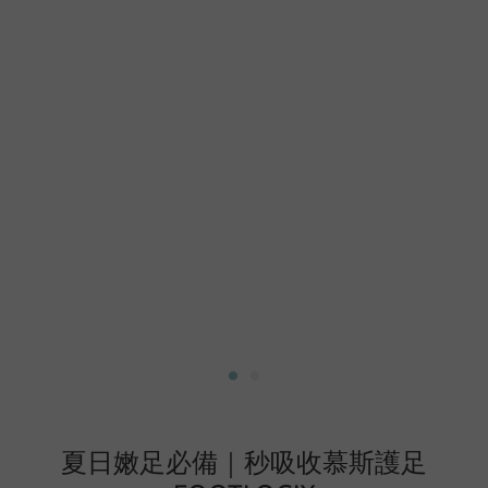
夏日嫩足必備｜秒吸收慕斯護足