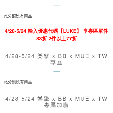
此分類沒有商品
4/28-5/24 輸入優惠代碼【LUKE】 享專區單件
83折 2件以上77
折
4/28-5/24 樂擎 x BB x MUE x TW
專區
此分類沒有商品
4/28-5/24 樂擎 x BB x MUE x TW
專屬加購