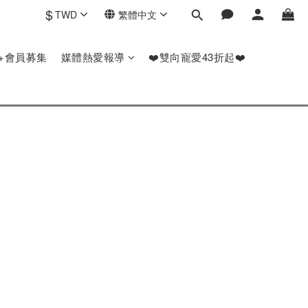
$
TWD
繁體中文
P+會員募集
媒體熱愛報導
❤️雙向寵愛43折起❤️