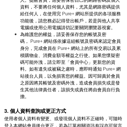
資料，不要將任何個人資料，尤其是網路密碼提供
給任何人，在使用完
網站所提供的各項服務
Pure+
功能後，請您務必記得登出帳戶，若是與他人共享
電腦或使用公用電腦請切記要關閉瀏覽器視窗。
為維護您的權益，請妥善保存您的帳號及密
碼，
網站係依據這組帳號及密碼來認定會員
Pure+
身分，完成會員在
網站上的所有交易以及累
Pure+
積購物金、消費金額等權益之行使。如果您懷疑密
碼可能外洩，請立即至「會員中心」更新您的資
料。如有遺失或被竊之慮時，應即時通知
網
Pure+
站後台人員，以免損害您的權益。因可歸責於會員
之原因將其帳號及密碼外洩，造成會員損失或是發
生其他法律責任者，該損失或責任將由會員自行負
擔。
3. 個人資料查詢或更正方式
使用者個人資料有變更、或發現個人資料不正確時，可隨時
登入本網站會員後台更正，若為訂單相關資訊有誤亦可留言