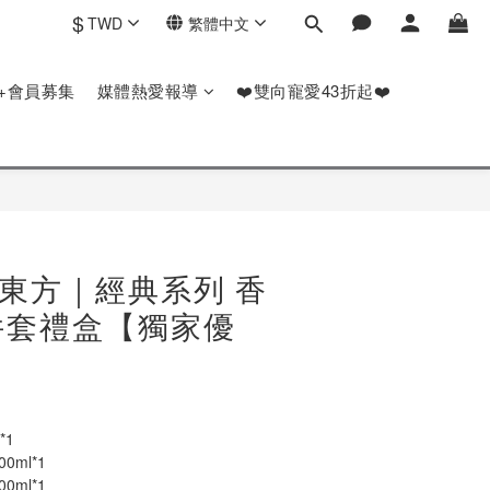
$
TWD
繁體中文
P+會員募集
媒體熱愛報導
❤️雙向寵愛43折起❤️
秘東方｜經典系列 香
件套禮盒【獨家優
*1
0ml*1
0ml*1