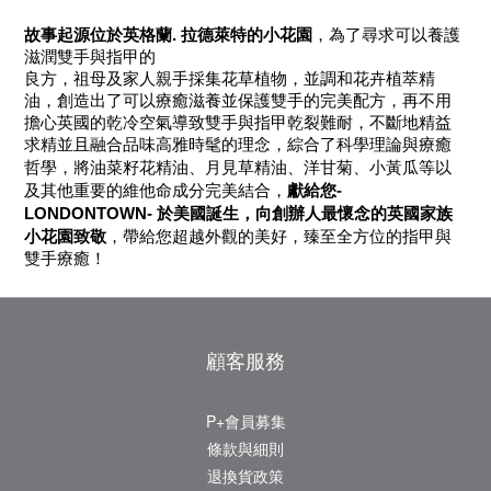
故事起源位於英格蘭
.
拉德萊特的小花園
，
為了尋求可以養護
滋潤雙手與指甲的
良方
，祖母及
家人親手採集花草植物
，
並調和花卉植萃精
油
，
創造出了可以療癒滋養並保護雙手的完美配方
，
再不用
擔心英國的乾冷空氣導致雙手與指甲乾裂難耐
，
不斷地精益
求精並且融合品味高雅時髦的理念
，
綜合了科學理論與療癒
、
、
、
哲學
，
將油菜籽花精油
月見草精油
洋甘菊
小黃瓜等以
及其他重要的維他命成分完美結合
，
獻給您
-
LONDONTOWN-
於美國
誕生
，
向創辦人最懷念的英國家族
小花園致敬
，
帶給您超越外觀的美好
，
臻至全方位的指甲與
雙手療癒
！
顧客服務
P+會員募集
條款與細則
退換貨政策