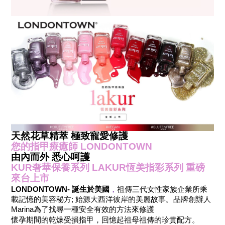
天然花草精萃
極致寵愛修護
您的指甲療癒師
LONDONTOWN
由內而外
悉心呵護
KUR
奢華保養系列
LAKUR
恆美指彩系列
重磅
來台上市
LONDONTOWN-
誕生於美國
，
祖傳三代女性家族企業所乘
載記憶的美容秘方
;
始源大西洋彼岸的美麗故事。品牌創辦人
Marina
為了找尋一種安全有效的方法來修護
懷孕期間的乾燥受損指甲，回憶起祖母祖傳的珍貴配方
。