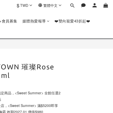
$
TWD
繁體中文
P+會員募集
媒體熱愛報導
❤️雙向寵愛43折起❤️
TOWN 璀璨Rose
2ml
定商品，<Sweet Summer> 全館任選2
品
店，<Sweet Summer> 滿$5200即享
霜 效期2027.01 價值$980