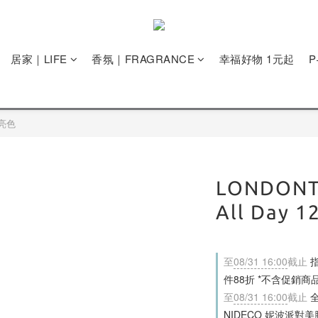
居家｜LIFE
香氛｜FRAGRANCE
幸福好物 1元起
閃亮色
LONDON
All Day 1
至
08/31 16:00
截止
指
件88折 *不含促銷商
至
08/31 16:00
截止
全
NIDECO 妮波派對美胸