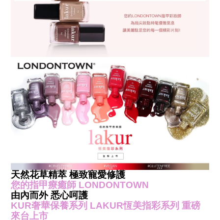
天然花草精萃
極致寵愛修護
您的指甲療癒師
LONDONTOWN
由內而外
悉心呵護
KUR
奢華保養系列
LAKUR
恆美指彩系列
重磅
來台上市