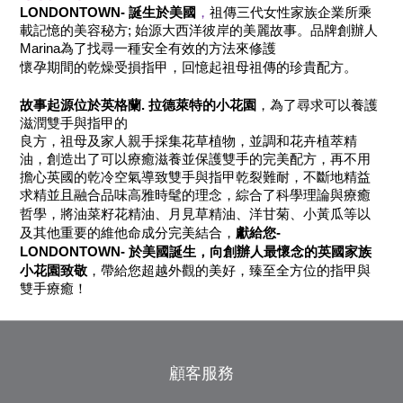
LONDONTOWN-
誕生於美國
，
祖傳三代女性家族企業所乘
載記憶的美容秘方
;
始源大西洋彼岸的美麗故事。品牌創辦人
Marina
為了找尋一種安全有效的方法來修護
懷孕期間的乾燥受損指甲，回憶起祖母祖傳的珍貴配方
。
故事起源位於英格蘭
.
拉德萊特的小花園
，
為了尋求可以養護
滋潤雙手與指甲的
良方
，祖母及
家人親手採集花草植物
，
並調和花卉植萃精
油
，
創造出了可以療癒滋養並保護雙手的完美配方
，
再不用
擔心英國的乾冷空氣導致雙手與指甲乾裂難耐
，
不斷地精益
求精並且融合品味高雅時髦的理念
，
綜合了科學理論與療癒
、
、
、
哲學
，
將油菜籽花精油
月見草精油
洋甘菊
小黃瓜等以
及其他重要的維他命成分完美結合
，
獻給您
-
LONDONTOWN-
於美國
誕生
，
向創辦人最懷念的英國家族
小花園致敬
，
帶給您超越外觀的美好
，
臻至全方位的指甲與
雙手療癒
！
顧客服務