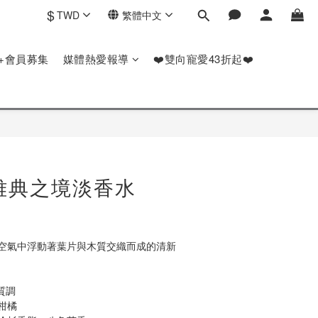
$
TWD
繁體中文
P+會員募集
媒體熱愛報導
❤️雙向寵愛43折起❤️
 雅典之境淡香水
空氣中浮動著葉片與木質交織而成的清新
質調
柑橘