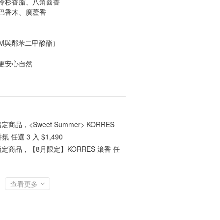
冷杉香脂、八角茴香
巴香木、廣藿香
CM與鄰苯二甲酸酯）
更安心自然
定商品，<Sweet Summer> KORRES
 任選 3 入 $1,490
定商品，【8月限定】KORRES 滾香 任
查看更多