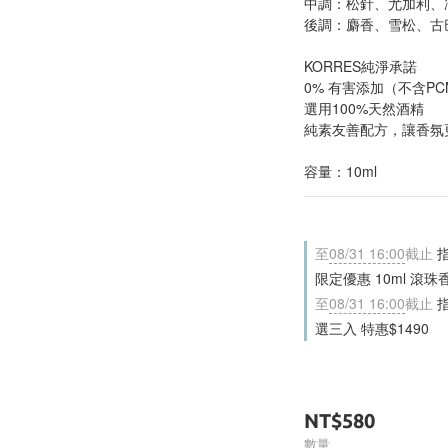
中調：松針、尤加利、
後調：麝香、雪松、古
KORRES純淨承諾
0% 有害添加（不含P
選用100%天然酒精
純素友善配方，讓香氛
容量：10ml
至
08/31 16:00
截止
指
限定優惠 10ml 滾珠香氛
至
08/31 16:00
截止
指
選三入 特惠$1490
NT$580
數量