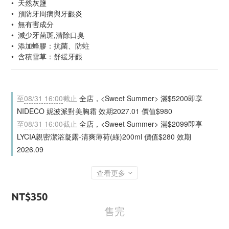
•  天然灰鹽
•  預防牙周病與牙齦炎
•  無有害成分
•  減少牙菌斑,清除口臭
•  添加蜂膠：抗菌、防蛀
•  含積雪草：舒緩牙齦
至
08/31 16:00
截止
全店，<Sweet Summer> 滿$5200即享
NIDECO 妮波派對美胸霜 效期2027.01 價值$980
至
08/31 16:00
截止
全店，<Sweet Summer> 滿$2099即享
LYCIA親密潔浴凝露-清爽薄荷(綠)200ml 價值$280 效期
2026.09
查看更多
NT$350
售完