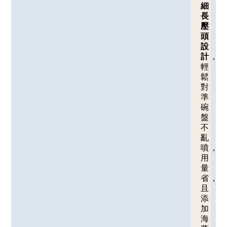
細
長
壓
頭
設
計
，
輕
鬆
對
準
碗
盤
不
亂
噴，
用
量
省，
且
添
加
海