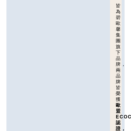
皆
為
碧
歐
馨
集
團
旗
下
品
牌，
兩
品
牌
皆
榮
獲
歐
盟
ECO
認
證，