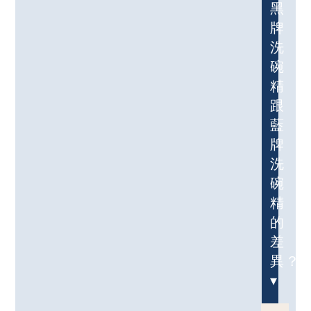
黑
牌
洗
碗
精
跟
藍
牌
洗
碗
精
的
差
異？
▾