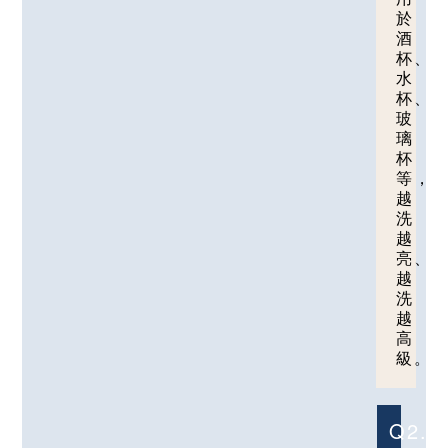
於
酒
杯、
水
杯、
玻
璃
杯
等，
越
洗
越
亮、
越
洗
越
高
級。
Q2.