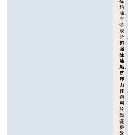
檬
精
油、
海
藻
成
分，
超
強
除
油
垢、
洗
淨
力
佳
，
適
用
於
陶
瓷、
餐
盤