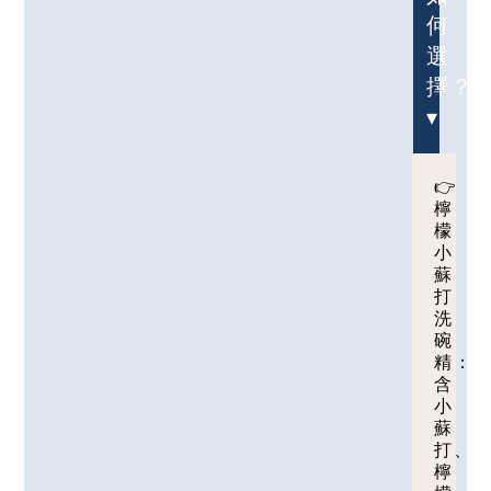
何
選
擇？
▾
👉
檸
檬
小
蘇
打
洗
碗
精：
含
小
蘇
打、
檸