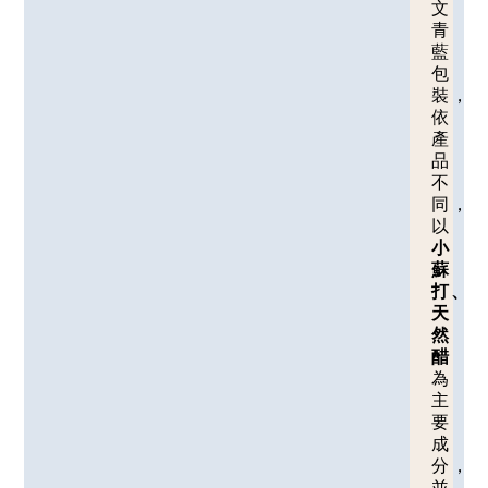
文
青
藍
包
裝，
依
產
品
不
同，
以
小
蘇
打、
天
然
醋
為
主
要
成
分，
並