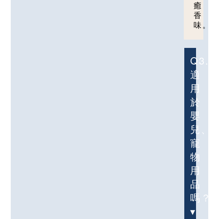
癒
香
味。
Q3.
適
用
於
嬰
兒、
寵
物
用
品
嗎？
▾