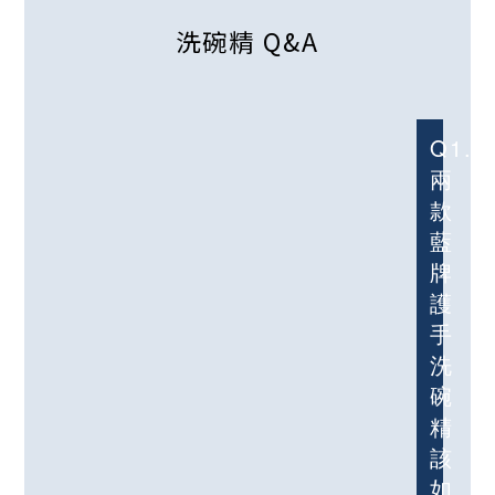
洗碗精 Q&A
Q1.
兩
款
藍
牌
護
手
洗
碗
精
該
如