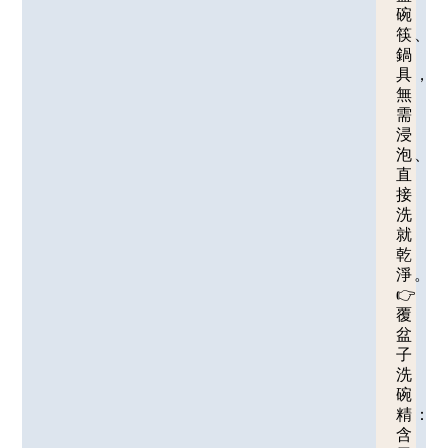
碗
筷、
鍋
具，
無
需
浸
泡、
直
接
洗
就
乾
淨。
👉
覆
盆
子
洗
碗
精：
含