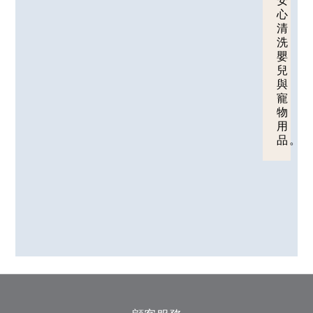
心
清
洗
嬰
兒
與
寵
物
用
品。