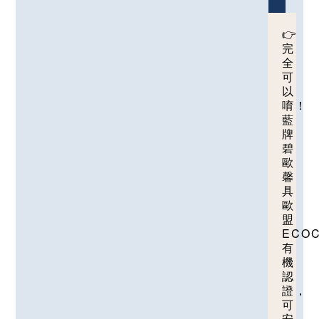
👉
完
全
可
以
唷！
藍
牌
碧
歐
馨
具
歐
盟
ECO
有
機
認
證，
可
安