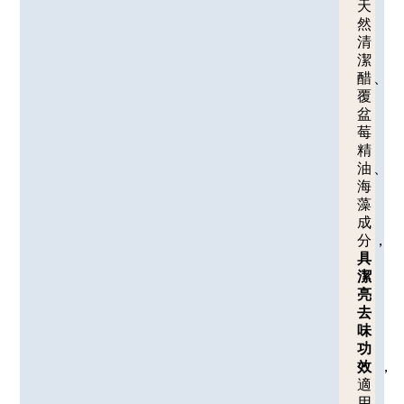
天
然
清
潔
醋、
覆
盆
莓
精
油、
海
藻
成
分，
具
潔
亮
去
味
功
效
，
適
用