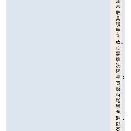
藻
萃
取
具
護
手
功
效。
👉
黑
牌
洗
碗
精：
質
感
時
髦
黑
包
裝，
以
亞