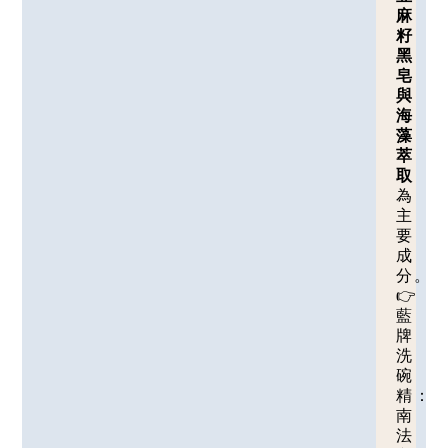
麻
籽
黑
皂
與
海
藻
萃
取
為
主
要
成
分。
👉
藍
牌
洗
碗
精：
南
法