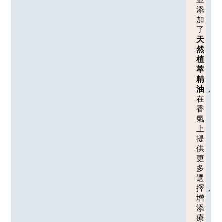
添
加
了
天
然
植
萃
精
油
，
在
香
氣
上
提
供
更
多
選
擇，
增
添
療