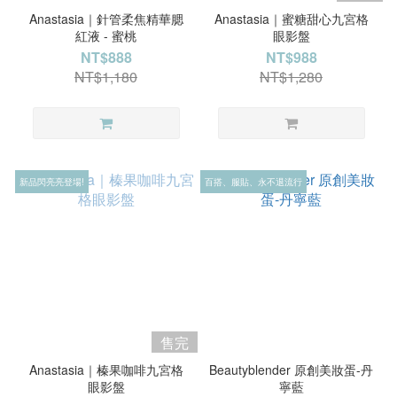
Anastasia｜針管柔焦精華腮
Anastasia｜蜜糖甜心九宮格
紅液 - 蜜桃
眼影盤
NT$888
NT$988
NT$1,180
NT$1,280
新品閃亮亮登場!
百搭、服貼、永不退流行
售完
Anastasia｜榛果咖啡九宮格
Beautyblender 原創美妝蛋-丹
眼影盤
寧藍