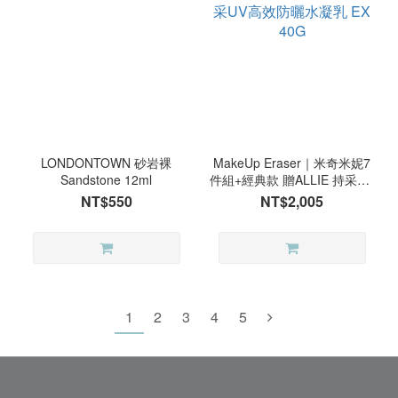
LONDONTOWN 砂岩裸
MakeUp Eraser｜米奇米妮7
Sandstone 12ml
件組+經典款 贈ALLIE 持采UV
高效防曬水凝乳 EX 40G
NT$550
NT$2,005
1
2
3
4
5
已選
0
件