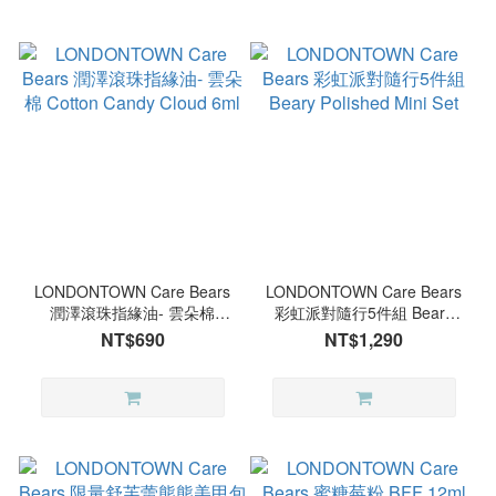
LONDONTOWN Care Bears
LONDONTOWN Care Bears
潤澤滾珠指緣油- 雲朵棉
彩虹派對隨行5件組 Beary
Cotton Candy Cloud 6ml
Polished Mini Set
NT$690
NT$1,290