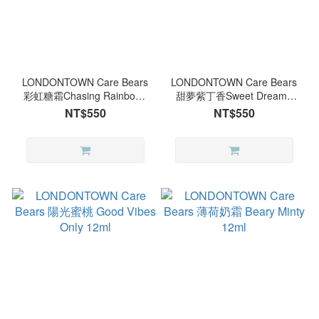
LONDONTOWN Care Bears
LONDONTOWN Care Bears
彩虹糖霜Chasing Rainbows
甜夢紫丁香Sweet Dreams
12ml
12ml
NT$550
NT$550