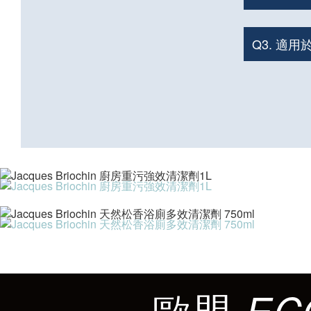
Q3. 適
MAISON Briochin
歐盟
EC