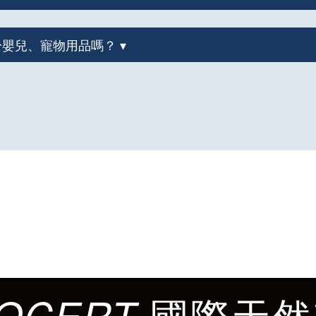
用於嬰兒、寵物用品嗎？ ▾
國際天然
OCERT