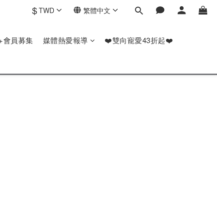
$
TWD
繁體中文
P+會員募集
媒體熱愛報導
❤️雙向寵愛43折起❤️