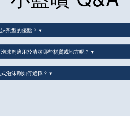
式泡沫劑型的優點？ ▾
蘇打泡沫劑適用於清潔哪些材質或地方呢？ ▾
款乾式泡沫劑如何選擇？ ▾